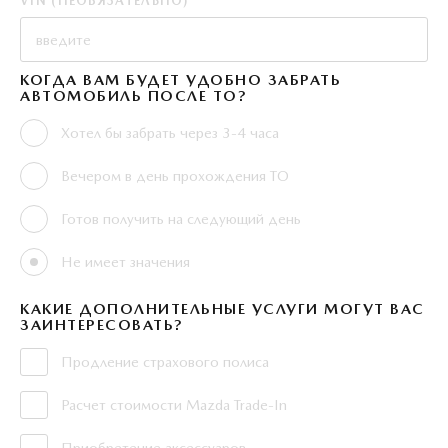
VIN (НЕОБЯЗАТЕЛЬНО)
КОГДА ВАМ БУДЕТ УДОБНО ЗАБРАТЬ
АВТОМОБИЛЬ ПОСЛЕ ТО?
Хотел бы забрать через 3-4 часа
Вечером в день прохождения ТО
Готов получить на следующий день
Не имеет значения
КАКИЕ ДОПОЛНИТЕЛЬНЫЕ УСЛУГИ МОГУТ ВАС
ЗАИНТЕРЕСОВАТЬ?
Продление страхового полиса
Расчет стоимости Mazda Trade-In
Приобретение аксессуаров