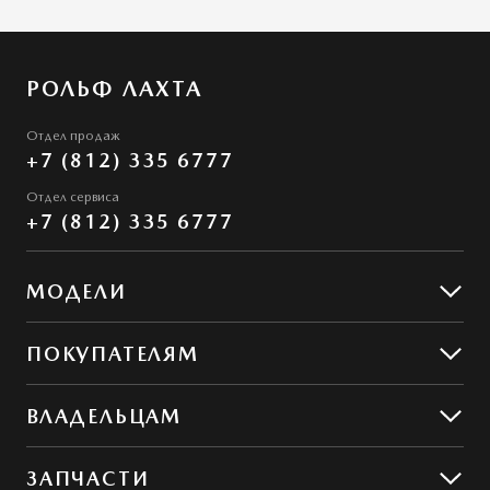
РОЛЬФ ЛАХТА
Отдел продаж
+7 (812) 335 6777
Отдел сервиса
+7 (812) 335 6777
МОДЕЛИ
Mazda CX-5
ПОКУПАТЕЛЯМ
Mazda CX-50
Предложения
ВЛАДЕЛЬЦАМ
Корпоративным клиентам
Предложения по сервису
ЗАПЧАСТИ
Сервис и ремонт