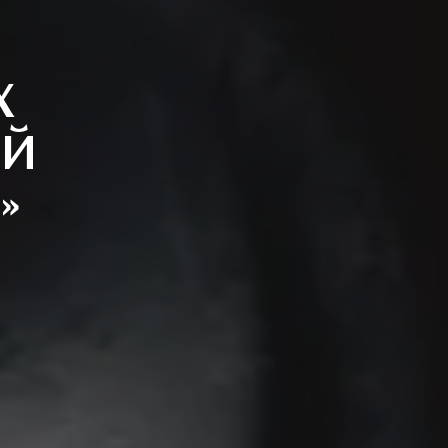
Х
ЕЙ
»