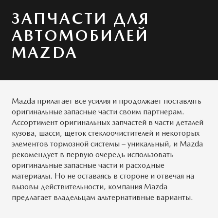
Системы безопасности
ОБСЛУЖИВАНИЕ
MAZDA CX-50
ЗАПЧАСТИ ДЛЯ
Новости
Руководства по эксплуатации
АВТОМОБИЛЕЙ
MAZDA
Cправочные руководства
КОНТАКТЫ
Mazda Сервис Контракт
СОТРУДНИКИ
Mazda прилагает все усилия и продолжает поставлять
ПРЕДЛОЖЕНИЯ ПО СЕРВИСУ
ПРАВОВАЯ ИНФОРМАЦИЯ
оригинальные запасные части своим партнерам.
Ассортимент оригинальных запчастей в части деталей
кузова, шасси, щеток стеклоочистителей и некоторых
элементов тормозной системы – уникальный, и Mazda
рекомендует в первую очередь использовать
оригинальные запасные части и расходные
материалы. Но не оставаясь в стороне и отвечая на
вызовы действительности, компания Mazda
предлагает владельцам альтернативные варианты.