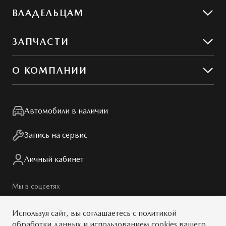
Предложения
ВЛАДЕЛЬЦАМ
Корпоративным клиентам
Предложения по сервису
ЗАПЧАСТИ
Сервис и ремонт
Обслуживание
Гибкий сервис
О КОМПАНИИ
MZD Oil & Parts
Контакты
Сотрудники
Автомобили в наличии
Мир Mazda
Правовая информация
Запись на сервис
Личный кабинет
Мы в соцсетях
Используя сайт, вы
соглашаетесь
с
политикой
обработки данных
и использованием cookies вашего