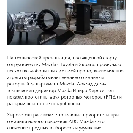
Системы безопасности
ОБСЛУЖИВАНИЕ
MAZDA CX-50
Новости
Руководства по эксплуатации
Cправочные руководства
КОНТАКТЫ
Mazda Сервис Контракт
СОТРУДНИКИ
На технической презентации, посвященной старту
ПРЕДЛОЖЕНИЯ ПО СЕРВИСУ
ПРАВОВАЯ ИНФОРМАЦИЯ
сотрудничеству Mazda с Toyota и Subaru, прозвучало
несколько любопытных деталей про то, какие именно
агрегаты разрабатывает недавно созданный
роторный департамент Mazda. Доклад делал
технический директор Mazda Ичиро Хиросе - он
показал прототипы двух роторных моторов (РПД) и
раскрыл некоторые подробности.
Хиросе-сан рассказал, что главные приоритеты при
создании нового поколения ДВС Mazda - это
снижение вредных выборосов и улучшение