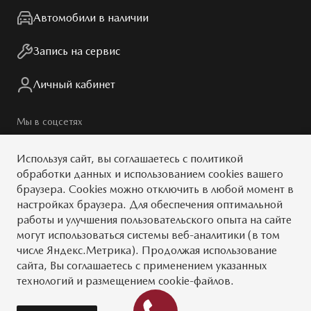
Сотрудники
Автомобили в наличии
Мир Mazda
Правовая информация
Запись на сервис
Личный кабинет
Мы в соцсетях
Используя сайт, вы
соглашаетесь
с
политикой
обработки данных
и использованием cookies вашего
браузера. Cookies можно отключить в любой момент в
© 2026
настройках браузера. Для обеспечения оптимальной
работы и улучшения пользовательского опыта на сайте
Обратная связь
Тест-драйв
могут использоваться системы веб-аналитики (в том
числе Яндекс.Метрика). Продолжая использование
Карта сайта
Условия
сайта, Вы соглашаетесь с применением указанных
MAZDA.RU
технологий и размещением cookie-файлов.