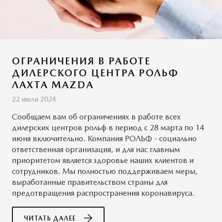
Системы безопасности
ОБСЛУЖИВАНИЕ
MAZDA CX-50
Новости
Руководства по эксплуатации
Cправочные руководства
КОНТАКТЫ
ОГРАНИЧЕНИЯ В РАБОТЕ
ДИЛЕРСКОГО ЦЕНТРА РОЛЬФ
Mazda Сервис Контракт
СОТРУДНИКИ
ЛАХТА MAZDA
22 июля 2024
ПРЕДЛОЖЕНИЯ ПО СЕРВИСУ
ПРАВОВАЯ ИНФОРМАЦИЯ
Сообщаем вам об ограничениях в работе всех
дилерских центров рольф в период с 28 марта по 14
июня включительно. Компания РОЛЬФ - социально
ответственная организация, и для нас главным
приоритетом является здоровье наших клиентов и
сотрудников. Мы полностью поддерживаем меры,
выработанные правительством страны для
предотвращения распространения коронавируса.
ЧИТАТЬ ДАЛЕЕ