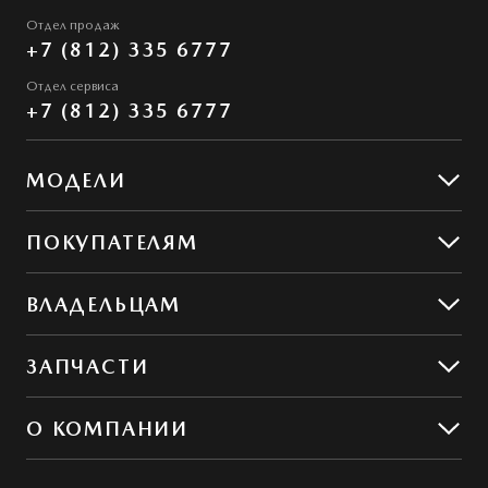
Отдел продаж
+7 (812) 335 6777
Отдел сервиса
+7 (812) 335 6777
МОДЕЛИ
Mazda CX-5
ПОКУПАТЕЛЯМ
Mazda CX-50
Предложения
ВЛАДЕЛЬЦАМ
Корпоративным клиентам
Предложения по сервису
ЗАПЧАСТИ
Сервис и ремонт
Обслуживание
Гибкий сервис
О КОМПАНИИ
MZD Oil & Parts
Контакты